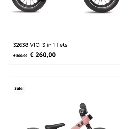
32638 VICI 3 in 1 fiets
Oorspronkelijke
Huidige
€
260,00
€
300,00
prijs
prijs
was:
is:
€ 300,00.
€ 260,00.
Sale!