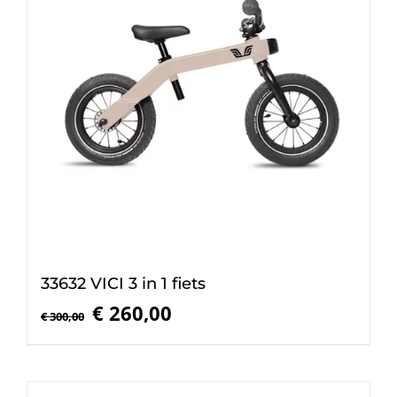
33632 VICI 3 in 1 fiets
Oorspronkelijke
Huidige
€
260,00
€
300,00
prijs
prijs
was:
is:
€ 300,00.
€ 260,00.