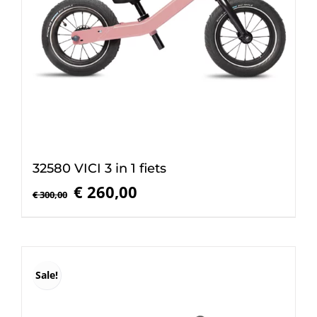
32580 VICI 3 in 1 fiets
Oorspronkelijke
Huidige
€
260,00
€
300,00
prijs
prijs
was:
is:
€ 300,00.
€ 260,00.
Sale!