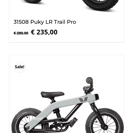
31508 Puky LR Trail Pro
Oorspronkelijke
Huidige
€
235,00
€
280,00
prijs
prijs
was:
is:
€ 280,00.
€ 235,00.
Sale!