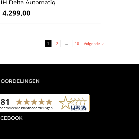
IH Delta Automatiq
€
4.299,00
1
2
…
10
Volgende
EOORDELINGEN
ACEBOOK