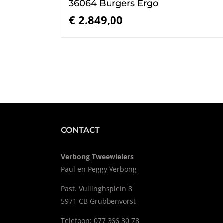
36064 Burgers Ergo
€
2.849,00
CONTACT
Verbong Tweewielers
Paul en Peggy Verbong
Past. Vullinghsplein 8
5971 CB Grubbenvorst
Telefoon: 077 366 30 78