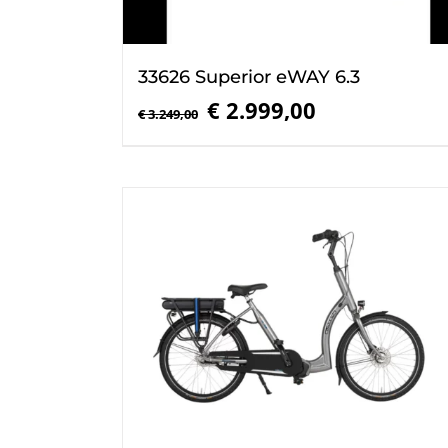
33626 Superior eWAY 6.3
Oorspronkelijke
Huidige
€
2.999,00
€
3.249,00
prijs
prijs
was:
is:
€ 3.249,00.
€ 2.999,00.