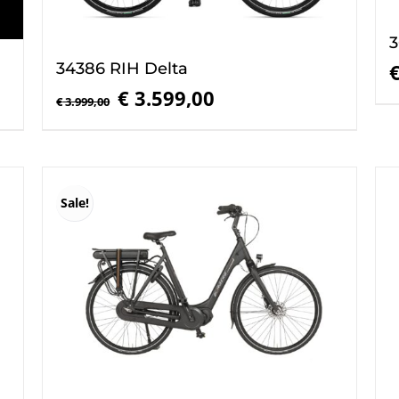
3
34386 RIH Delta
Oorspronkelijke
Huidige
€
3.599,00
€
3.999,00
prijs
prijs
was:
is:
€ 3.999,00.
€ 3.599,00.
Sale!