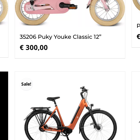
P
35206 Puky Youke Classic 12”
€
300,00
Sale!