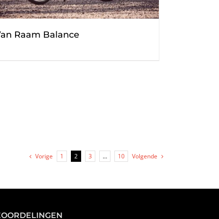
an Raam Balance
Vorige
1
2
3
…
10
Volgende
EOORDELINGEN