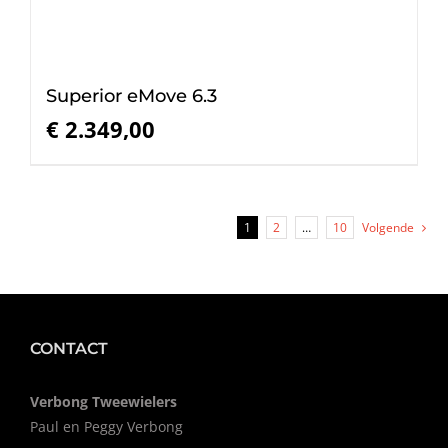
Superior eMove 6.3
€
2.349,00
1
2
…
10
Volgende
CONTACT
Verbong Tweewielers
Paul en Peggy Verbong