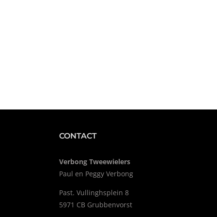
CONTACT
Verbong Tweewielers
Paul en Peggy Verbong
Past. Vullinghsplein 8
5971 CB Grubbenvorst