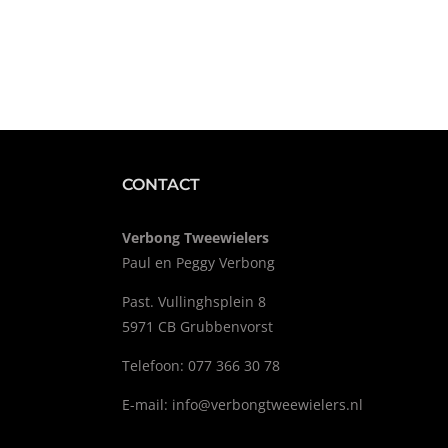
CONTACT
Verbong Tweewielers
Paul en Peggy Verbong
Past. Vullinghsplein 8
5971 CB Grubbenvorst
Telefoon: 077 366 30 78
E-mail:
info@verbongtweewielers.nl