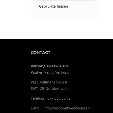
Gebruikte fietsen
CONTACT
Verbong Tweewielers
Paul en Peggy Verbong
Past. Vullinghsplein 8
5971 CB Grubbenvorst
Telefoon: 077 366 30 78
E-mail:
info@verbongtweewielers.nl