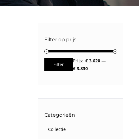
Filter op prijs
Prijs:
€ 3.620
—
Filter
Min.
Max.
€ 3.830
prijs
prijs
Categorieën
Collectie