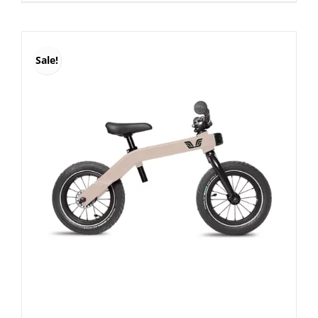
was:
is:
€ 300,00.
€ 260,00.
Sale!