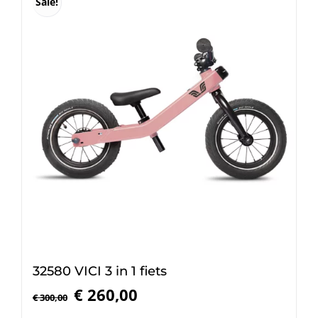
Sale!
32580 VICI 3 in 1 fiets
Oorspronkelijke
Huidige
€
260,00
€
300,00
prijs
prijs