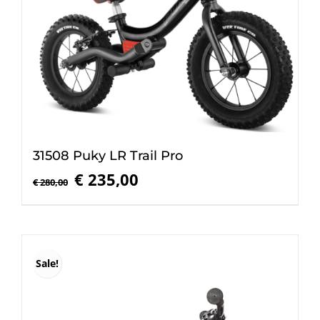
31508 Puky LR Trail Pro
Oorspronkelijke
Huidige
€
235,00
€
280,00
prijs
prijs
was:
is:
€ 280,00.
€ 235,00.
Sale!