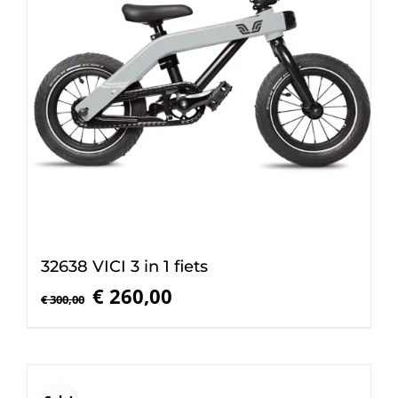
32638 VICI 3 in 1 fiets
Oorspronkelijke
Huidige
€
260,00
€
300,00
prijs
prijs
was:
is:
€ 300,00.
€ 260,00.