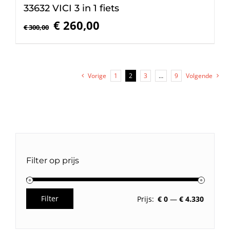
33632 VICI 3 in 1 fiets
Oorspronkelijke
Huidige
€
260,00
€
300,00
prijs
prijs
was:
is:
€ 300,00.
€ 260,00.
Vorige
1
2
3
…
9
Volgende
Filter op prijs
Filter
Prijs:
€ 0
—
€ 4.330
Min.
Max.
prijs
prijs