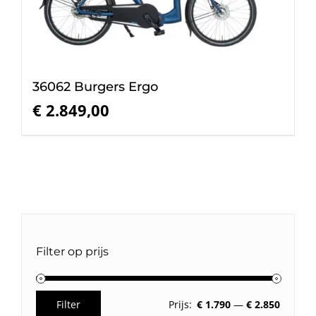
36062 Burgers Ergo
€
2.849,00
Filter op prijs
Filter
Prijs:
€ 1.790
—
€ 2.850
Min.
Max.