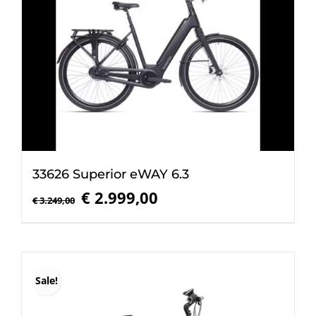
33626 Superior eWAY 6.3
Oorspronkelijke
Huidige
€
2.999,00
€
3.249,00
prijs
prijs
was:
is:
€ 3.249,00.
€ 2.999,00.
Sale!