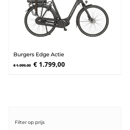
Burgers Edge Actie
Oorspronkelijke
Huidige
€
1.799,00
€
1.999,00
prijs
prijs
was:
is:
€ 1.999,00.
€ 1.799,00.
Filter op prijs