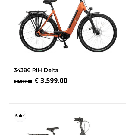
34386 RIH Delta
Oorspronkelijke
Huidige
€
3.599,00
€
3.999,00
prijs
prijs
was:
is:
€ 3.999,00.
€ 3.599,00.
Sale!