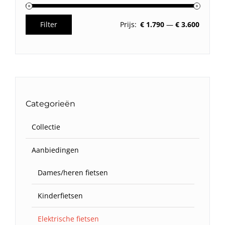
Filter
Prijs:
€ 1.790
—
€ 3.600
Min.
Max.
prijs
prijs
Categorieën
Collectie
Aanbiedingen
Dames/heren fietsen
Kinderfietsen
Elektrische fietsen