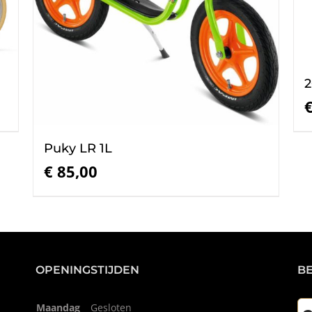
2
Puky LR 1L
€
85,00
OPENINGSTIJDEN
B
Maandag
Gesloten