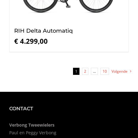
RIH Delta Automatiq
€
4.299,00
1
2
…
10
Volgende
CONTACT
Verbong Tweewielers
Paul en Peggy Verbong