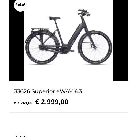
Sale!
33626 Superior eWAY 6.3
Oorspronkelijke
Huidige
€
2.999,00
€
3.249,00
prijs
prijs
was:
is:
€ 3.249,00.
€ 2.999,00.