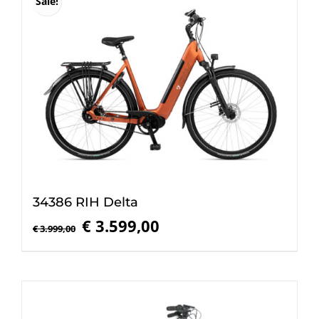
Sale!
34386 RIH Delta
Oorspronkelijke
Huidige
€
3.599,00
€
3.999,00
prijs
prijs
was:
is:
€ 3.999,00.
€ 3.599,00.