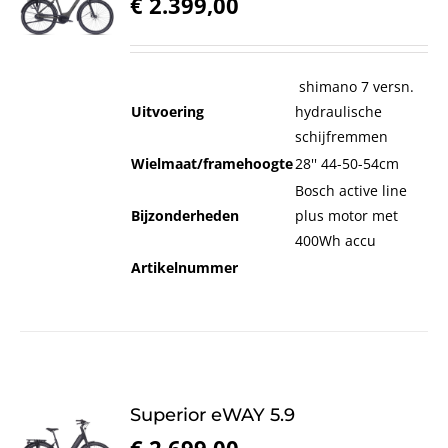
€
2.399,00
shimano 7 versn.
Uitvoering
hydraulische
schijfremmen
Wielmaat/framehoogte
28'' 44-50-54cm
Bosch active line
Bijzonderheden
plus motor met
400Wh accu
Artikelnummer
Superior eWAY 5.9
€
2.699,00