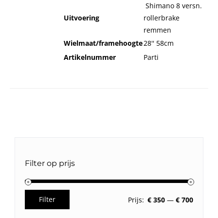
Shimano 8 versn.
Uitvoering
rollerbrake
remmen
Wielmaat/framehoogte
28'' 58cm
Artikelnummer
Parti
Filter op prijs
Filter
Prijs:
€ 350
—
€ 700
Min.
Max.
prijs
prijs