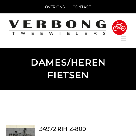
Ga
OVER ONS
CONTACT
naar
inhoud
DAMES/HEREN
FIETSEN
34972 RIH Z-800