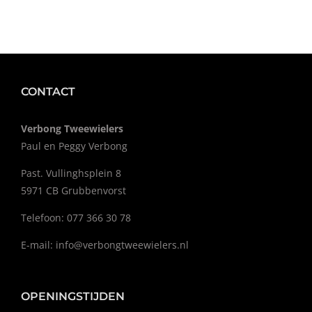
CONTACT
Verbong Tweewielers
Paul en Peggy Verbong
Past. Vullinghsplein 8
5971 CB Grubbenvorst
Telefoon: 077 366 30 78
E-mail:
info@verbongtweewielers.nl
OPENINGSTIJDEN