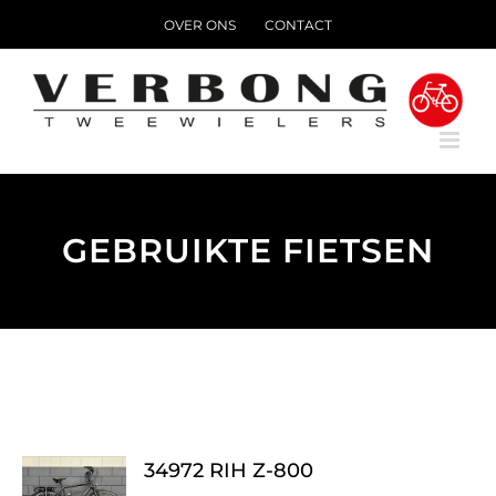
Ga
OVER ONS
CONTACT
naar
inhoud
GEBRUIKTE FIETSEN
34972 RIH Z-800