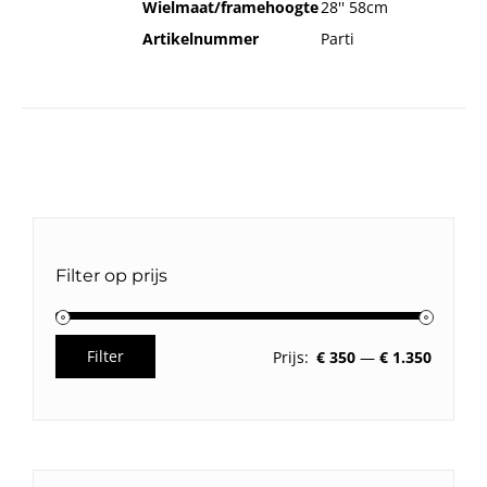
Wielmaat/framehoogte
28'' 58cm
Artikelnummer
Parti
Filter op prijs
Filter
Prijs:
€ 350
—
€ 1.350
Min.
Max.
prijs
prijs