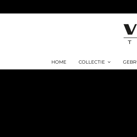
Ga
naar
inhoud
HOME
COLLECTIE
GEBR