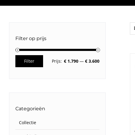
Filter op prijs
Filter
Prijs:
€ 1.790
—
€ 3.600
Min.
Max.
prijs
prijs
Categorieën
Collectie