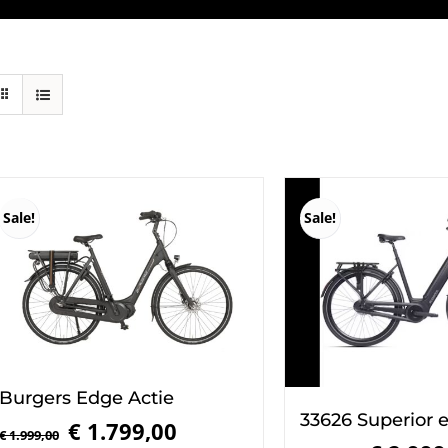
Sale!
Sale!
Burgers Edge Actie
33626 Superior 
Oorspronkelijke
Huidige
€
1.799,00
€
1.999,00
Oorspronkel