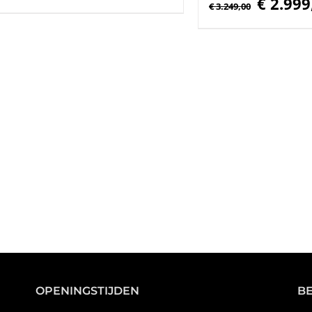
€
2.999
prijs
prijs
€
3.249,00
prijs
was:
is:
was:
€ 1.999,00.
€ 1.799,00.
€ 3.249,00.
OPENINGSTIJDEN
B