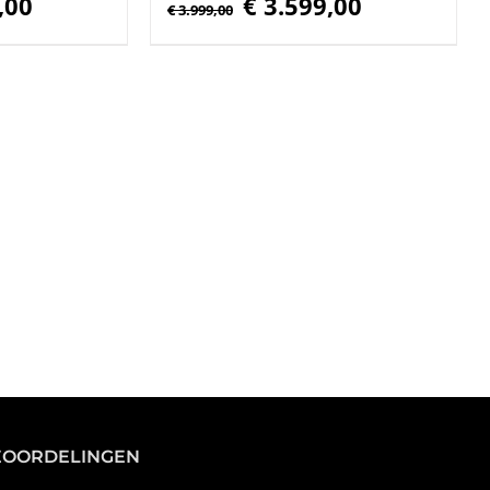
,00
€
3.599,00
€
3.999,00
prijs
prijs
prijs
is:
was:
is:
€ 2.999,00.
€ 3.999,00.
€ 3.599,00.
EOORDELINGEN