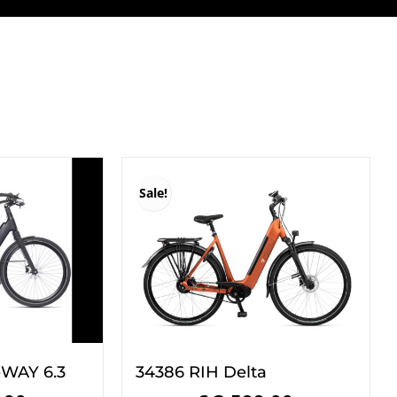
Sale!
eWAY 6.3
34386 RIH Delta
ijke
Huidige
Oorspronkelijke
Huidige