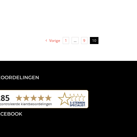
Vorige
1
…
9
10
EOORDELINGEN
ACEBOOK