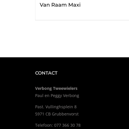
Van Raam Maxi
CONTACT
Verbong Tweewielers
Paul en Peggy Verbong
Past. Vullinghsplein 8
5971 CB Grubbenvorst
Telefoon: 077 366 30 78