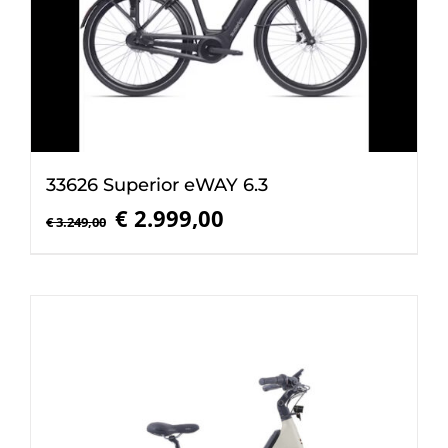
33626 Superior eWAY 6.3
Oorspronkelijke
Huidige
€
2.999,00
€
3.249,00
prijs
prijs
was:
is:
€ 3.249,00.
€ 2.999,00.