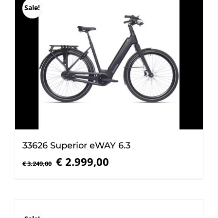
Sale!
33626 Superior eWAY 6.3
Oorspronkelijke
Huidige
€
2.999,00
€
3.249,00
prijs
prijs
was:
is:
€ 3.249,00.
€ 2.999,00.