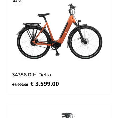
Sale!
34386 RIH Delta
Oorspronkelijke
Huidige
€
3.599,00
€
3.999,00
prijs
prijs
was:
is:
€ 3.999,00.
€ 3.599,00.