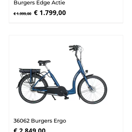
Burgers Edge Actie
Oorspronkelijke
Huidige
€
1.799,00
€
1.999,00
prijs
prijs
was:
is:
€ 1.999,00.
€ 1.799,00.
36062 Burgers Ergo
€
2.849,00