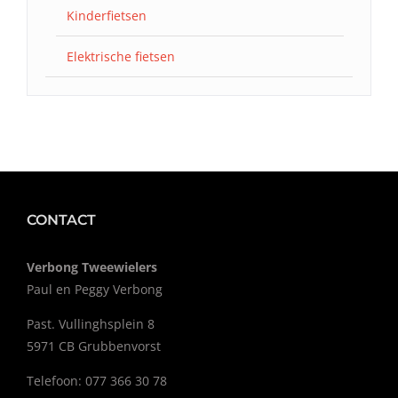
Kinderfietsen
Elektrische fietsen
CONTACT
Verbong Tweewielers
Paul en Peggy Verbong
Past. Vullinghsplein 8
5971 CB Grubbenvorst
Telefoon: 077 366 30 78