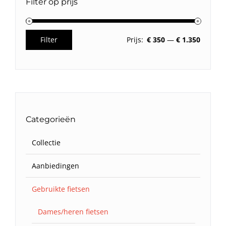
Filter op prijs
Filter
Prijs:
€ 350
—
€ 1.350
Min.
Max.
prijs
prijs
Categorieën
Collectie
Aanbiedingen
Gebruikte fietsen
Dames/heren fietsen