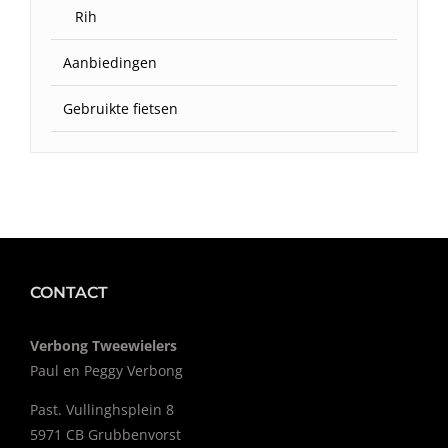
Rih
Aanbiedingen
Gebruikte fietsen
CONTACT
Verbong Tweewielers
Paul en Peggy Verbong
Past. Vullinghsplein 8
5971 CB Grubbenvorst