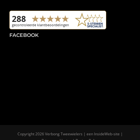
FACEBOOK
Copyright
2026 Verbong Tweewielers | een
InsideWeb
-site |