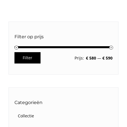
Filter op prijs
Filter
Prijs:
€ 580
—
€ 590
Min.
Max.
prijs
prijs
Categorieën
Collectie