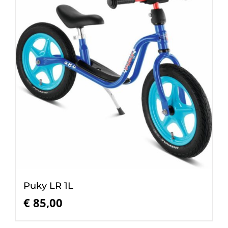
Puky LR 1L
€
85,00