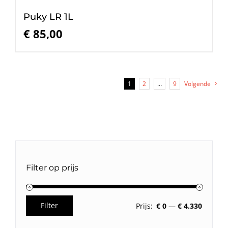
Puky LR 1L
€
85,00
1
2
…
9
Volgende
Filter op prijs
Filter
Prijs:
€ 0
—
€ 4.330
Min.
Max.
prijs
prijs