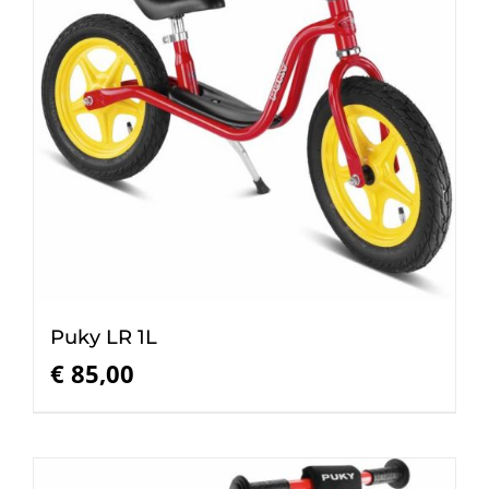
Puky LR 1L
€
85,00